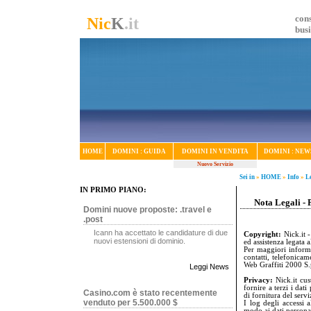
cons
Nic
K
.it
bus
HOME
DOMINI : GUIDA
DOMINI IN VENDITA
DOMINI : NEW
Nuovo Servizio
Sei in
»
HOME
»
Info
»
L
IN PRIMO PIANO:
Nota Legali - 
Domini nuove proposte: .travel e
.post
Icann ha accettato le candidature di due
Copyright:
Nick.it 
nuovi estensioni di dominio.
ed assistenza legata
Per maggiori informa
contatti, telefonica
Web Graffiti 2000 S.
Leggi News
Privacy:
Nick.it cust
fornire a terzi i dat
Casino.com è stato recentemente
di fornitura del serv
venduto per 5.500.000 $
I log degli accessi 
modo ai dati personal