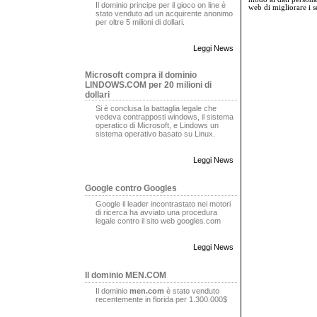
Il dominio principe per il gioco on line è
web di migliorare i se
stato venduto ad un acquirente anonimo
per oltre 5 milioni di dollari.
Leggi News
Microsoft compra il dominio
LINDOWS.COM per 20 milioni di
dollari
Si è conclusa la battaglia legale che
vedeva contrapposti windows, il sistema
operatico di Microsoft, e Lindows un
sistema operativo basato su Linux.
Leggi News
Google contro Googles
Google il leader incontrastato nei motori
di ricerca ha avviato una procedura
legale contro il sito web googles.com
Leggi News
Il dominio MEN.COM
Il dominio
men.com
è stato venduto
recentemente in florida per 1.300.000$