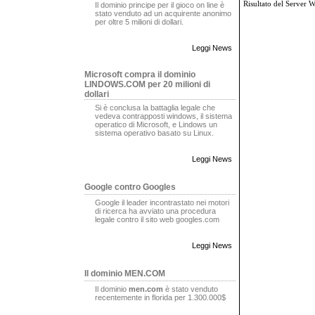
Risultato del Server 
Il dominio principe per il gioco on line è
stato venduto ad un acquirente anonimo
per oltre 5 milioni di dollari.
Leggi News
Microsoft compra il dominio
LINDOWS.COM per 20 milioni di
dollari
Si è conclusa la battaglia legale che
vedeva contrapposti windows, il sistema
operatico di Microsoft, e Lindows un
sistema operativo basato su Linux.
Leggi News
Google contro Googles
Google il leader incontrastato nei motori
di ricerca ha avviato una procedura
legale contro il sito web googles.com
Leggi News
Il dominio MEN.COM
Il dominio
men.com
è stato venduto
recentemente in florida per 1.300.000$