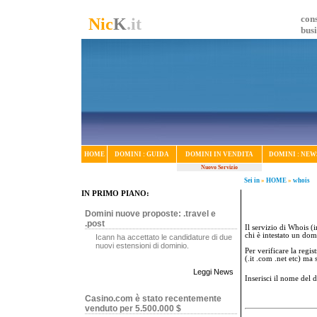
cons
Nic
K
.it
bus
HOME
DOMINI : GUIDA
DOMINI IN VENDITA
DOMINI : NEW
Nuovo Servizio
Sei in
»
HOME
»
whois
IN PRIMO PIANO:
Domini nuove proposte: .travel e
.post
Il servizio di Whois (i
chi è intestato un dom
Icann ha accettato le candidature di due
nuovi estensioni di dominio.
Per verificare la regi
(.it .com .net etc) ma
Leggi News
Inserisci il nome del
Casino.com è stato recentemente
venduto per 5.500.000 $