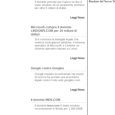
Risultato del Server 
Il dominio principe per il gioco on line è
stato venduto ad un acquirente anonimo
per oltre 5 milioni di dollari.
Leggi News
Microsoft compra il dominio
LINDOWS.COM per 20 milioni di
dollari
Si è conclusa la battaglia legale che
vedeva contrapposti windows, il sistema
operatico di Microsoft, e Lindows un
sistema operativo basato su Linux.
Leggi News
Google contro Googles
Google il leader incontrastato nei motori
di ricerca ha avviato una procedura
legale contro il sito web googles.com
Leggi News
Il dominio MEN.COM
Il dominio
men.com
è stato venduto
recentemente in florida per 1.300.000$