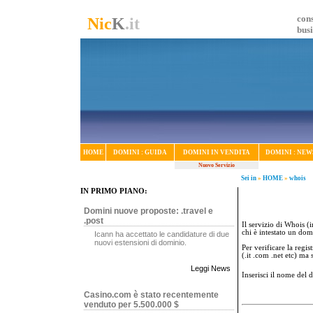
cons
Nic
K
.it
bus
HOME
DOMINI : GUIDA
DOMINI IN VENDITA
DOMINI : NEW
Nuovo Servizio
Sei in
»
HOME
»
whois
IN PRIMO PIANO:
Domini nuove proposte: .travel e
.post
Il servizio di Whois (i
chi è intestato un dom
Icann ha accettato le candidature di due
nuovi estensioni di dominio.
Per verificare la regi
(.it .com .net etc) ma
Leggi News
Inserisci il nome del
Casino.com è stato recentemente
venduto per 5.500.000 $