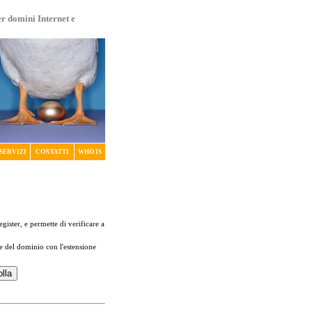
er domini Internet e
SERVIZI
CONTATTI
WHO IS
register, e permette di verificare a
me del dominio con l'estensione