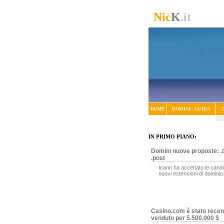
Nic
K
.it
HOME
DOMINI : GUIDA
IN PRIMO PIANO:
Domini nuove proposte: .t
.post
Icann ha accettato le candi
nuovi estensioni di dominio
Casino.com è stato rece
venduto per 5.500.000 $