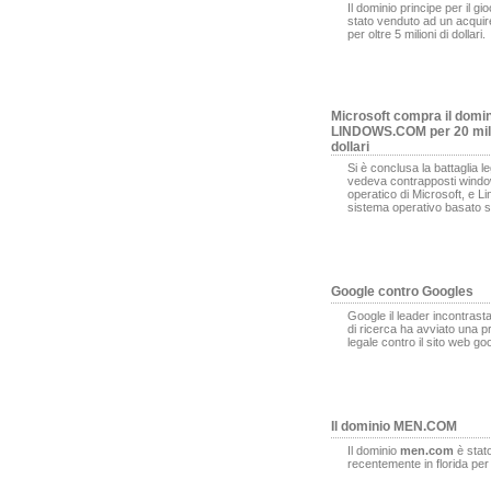
Il dominio principe per il gi
stato venduto ad un acqui
per oltre 5 milioni di dollari.
Microsoft compra il domi
LINDOWS.COM per 20 mili
dollari
Si è conclusa la battaglia l
vedeva contrapposti window
operatico di Microsoft, e L
sistema operativo basato s
Google contro Googles
Google il leader incontrasta
di ricerca ha avviato una 
legale contro il sito web g
Il dominio MEN.COM
Il dominio
men.com
è stat
recentemente in florida pe