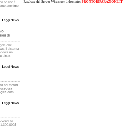
Risultato del Server Whois
per il dominio:
PRONTORIPARAZIONE.IT
oco on line è
rente anonimo
Leggi News
nio
oni di
egale che
s, il sistema
indows un
u Linux.
Leggi News
to nei motori
procedura
oogles.com
Leggi News
o venduto
r 1.300.000$