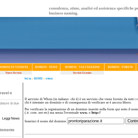
consulenza, stime, analisi ed assistenza specifiche p
business naming.
DOMINI IN VENDITA
DOMINI : NEWS
DOMINI : VALUTAZIONE
DOMINI : FORUM
Nuovo Servizio
Servizio Gratuito
Sei in
»
HOME
»
whois
ravel e
Il servizio di Whois (in italiano: chi è) è un servizio che viene fornito da tutti i 
chi è intestato un dominio e di conseguenza di verificare se è ancora libero.
dature di due
.
Per verificare la registrazione di un dominio inserite nella form qui sotto il no
(.it .com .net etc) ma senza l'eventuale
www.
o
http://
Leggi News
Inserisci il nome del dominio
ntemente