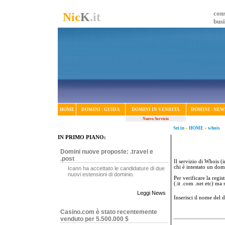
cons
Nic
K
.it
bus
HOME
DOMINI : GUIDA
DOMINI IN VENDITA
DOMINI : NEW
Nuovo Servizio
Sei in
»
HOME
»
whois
IN PRIMO PIANO:
Domini nuove proposte: .travel e
.post
Il servizio di Whois (i
chi è intestato un dom
Icann ha accettato le candidature di due
nuovi estensioni di dominio.
Per verificare la regi
(.it .com .net etc) ma
Leggi News
Inserisci il nome del
Casino.com è stato recentemente
venduto per 5.500.000 $