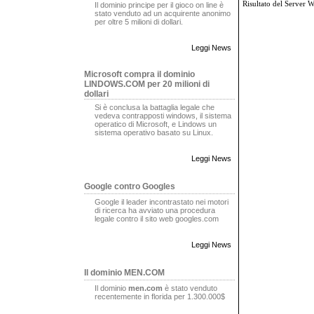
Risultato del Server 
Il dominio principe per il gioco on line è
stato venduto ad un acquirente anonimo
per oltre 5 milioni di dollari.
Leggi News
Microsoft compra il dominio
LINDOWS.COM per 20 milioni di
dollari
Si è conclusa la battaglia legale che
vedeva contrapposti windows, il sistema
operatico di Microsoft, e Lindows un
sistema operativo basato su Linux.
Leggi News
Google contro Googles
Google il leader incontrastato nei motori
di ricerca ha avviato una procedura
legale contro il sito web googles.com
Leggi News
Il dominio MEN.COM
Il dominio
men.com
è stato venduto
recentemente in florida per 1.300.000$