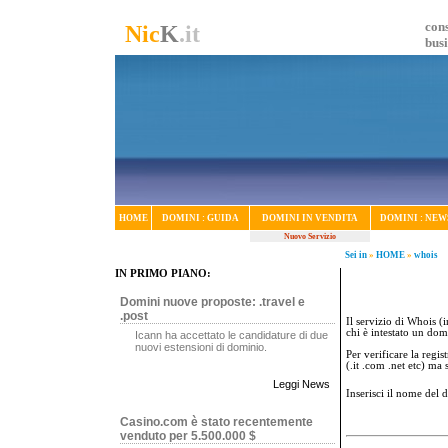
cons
Nic
K
.it
bus
HOME
DOMINI : GUIDA
DOMINI IN VENDITA
DOMINI : NEW
Nuovo Servizio
Sei in
»
HOME
»
whois
IN PRIMO PIANO:
Domini nuove proposte: .travel e
.post
Il servizio di Whois (i
chi è intestato un dom
Icann ha accettato le candidature di due
nuovi estensioni di dominio.
Per verificare la regi
(.it .com .net etc) ma
Leggi News
Inserisci il nome del
Casino.com è stato recentemente
venduto per 5.500.000 $