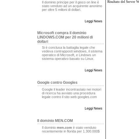
Risultato del Server 
Il dominio principe per il gioco on line è
stato venduto ad un acquirente anonimo
per oltre 5 milioni di dollari.
Leggi News
Microsoft compra il dominio
LINDOWS.COM per 20 milioni di
dollari
Si è conclusa la battaglia legale che
vedeva contrapposti windows, il sistema
operatico di Microsoft, e Lindows un
sistema operativo basato su Linux.
Leggi News
Google contro Googles
Google il leader incontrastato nei motori
di ricerca ha avviato una procedura
legale contro il sito web googles.com
Leggi News
Il dominio MEN.COM
Il dominio
men.com
è stato venduto
recentemente in florida per 1.300.000$