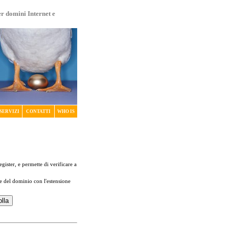
er domini Internet e
SERVIZI
CONTATTI
WHO IS
register, e permette di verificare a
me del dominio con l'estensione