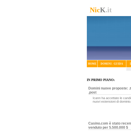
Nic
K
.it
HOME
DOMINI : GUIDA
IN PRIMO PIANO:
Domini nuove proposte: .t
.post
Icann ha accettato le candi
nuovi estensioni di dominio
Casino.com è stato rece
venduto per 5.500.000 $