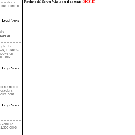
Risultato del Server Whois
per il dominio:
HGS.IT
oco on line è
rente anonimo
Leggi News
nio
oni di
egale che
s, il sistema
indows un
u Linux.
Leggi News
to nei motori
procedura
oogles.com
Leggi News
o venduto
r 1.300.000$