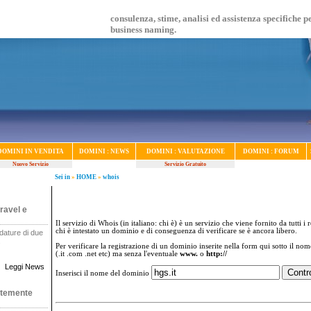
consulenza, stime, analisi ed assistenza specifiche p
business naming.
DOMINI IN VENDITA
DOMINI : NEWS
DOMINI : VALUTAZIONE
DOMINI : FORUM
Nuovo Servizio
Servizio Gratuito
Sei in
»
HOME
»
whois
ravel e
Il servizio di Whois (in italiano: chi è) è un servizio che viene fornito da tutti i 
chi è intestato un dominio e di conseguenza di verificare se è ancora libero.
dature di due
.
Per verificare la registrazione di un dominio inserite nella form qui sotto il no
(.it .com .net etc) ma senza l'eventuale
www.
o
http://
Leggi News
Inserisci il nome del dominio
ntemente