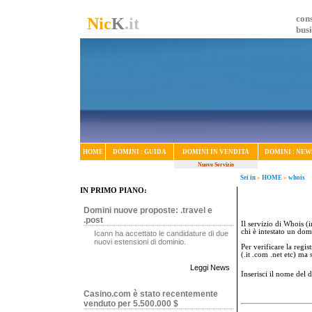
cons
Nic
K
.it
bus
HOME
DOMINI : GUIDA
DOMINI IN VENDITA
DOMINI : NEW
Nuovo Servizio
Sei in
»
HOME
»
whois
IN PRIMO PIANO:
Domini nuove proposte: .travel e
.post
Il servizio di Whois (i
chi è intestato un dom
Icann ha accettato le candidature di due
nuovi estensioni di dominio.
Per verificare la regi
(.it .com .net etc) ma
Leggi News
Inserisci il nome del
Casino.com è stato recentemente
venduto per 5.500.000 $