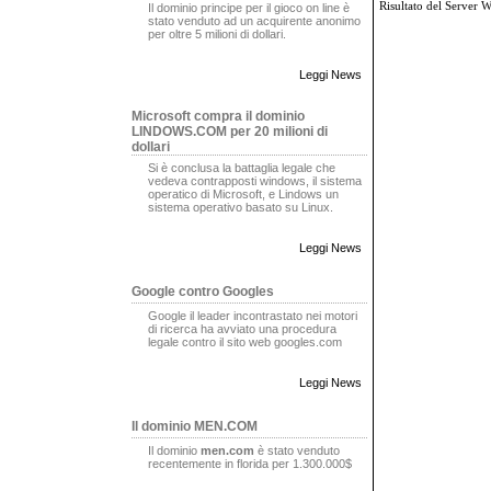
Risultato del Server 
Il dominio principe per il gioco on line è
stato venduto ad un acquirente anonimo
per oltre 5 milioni di dollari.
Leggi News
Microsoft compra il dominio
LINDOWS.COM per 20 milioni di
dollari
Si è conclusa la battaglia legale che
vedeva contrapposti windows, il sistema
operatico di Microsoft, e Lindows un
sistema operativo basato su Linux.
Leggi News
Google contro Googles
Google il leader incontrastato nei motori
di ricerca ha avviato una procedura
legale contro il sito web googles.com
Leggi News
Il dominio MEN.COM
Il dominio
men.com
è stato venduto
recentemente in florida per 1.300.000$