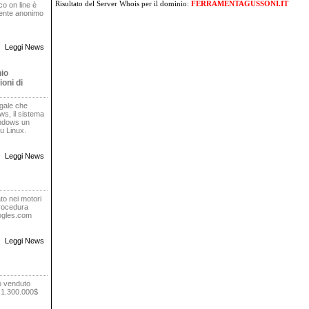
Risultato del Server Whois
per il dominio:
FERRAMENTAGUSSONI.IT
oco on line è
rente anonimo
Leggi News
nio
oni di
egale che
s, il sistema
indows un
u Linux.
Leggi News
to nei motori
procedura
oogles.com
Leggi News
o venduto
r 1.300.000$