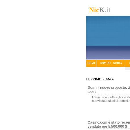
Nic
K
.it
HOME
DOMINI : GUIDA
IN PRIMO PIANO:
Domini nuove proposte: .t
.post
Icann ha accettato le candi
nuovi estensioni di dominio
Casino.com è stato rece
venduto per 5.500.000 $