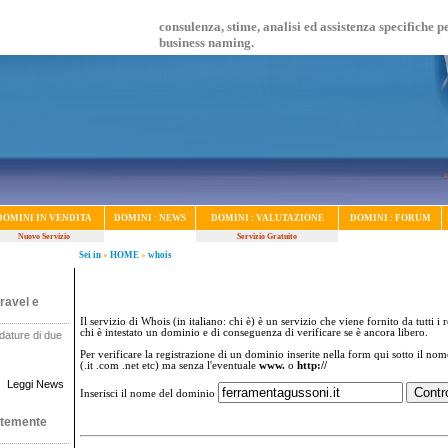
consulenza, stime, analisi ed assistenza specifiche p
business naming.
DOMINI IN VENDITA
DOMINI : NEWS
DOMINI : VALUTAZIONE
DOMINI : FORUM
Nuovo Servizio
Servizio Gratuito
Sei in
»
HOME
»
whois
ravel e
Il servizio di Whois (in italiano: chi è) è un servizio che viene fornito da tutti i 
chi è intestato un dominio e di conseguenza di verificare se è ancora libero.
dature di due
.
Per verificare la registrazione di un dominio inserite nella form qui sotto il no
(.it .com .net etc) ma senza l'eventuale
www.
o
http://
Leggi News
Inserisci il nome del dominio
ntemente