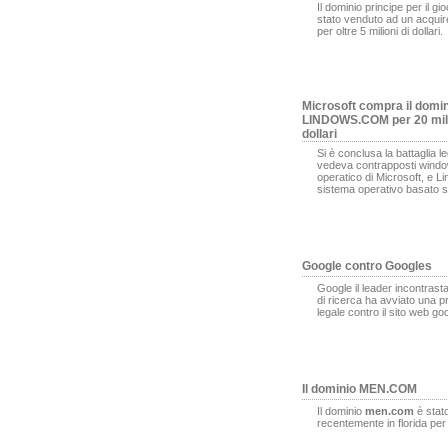
Il dominio principe per il gi
stato venduto ad un acqui
per oltre 5 milioni di dollari.
Microsoft compra il domi
LINDOWS.COM per 20 mili
dollari
Si è conclusa la battaglia l
vedeva contrapposti window
operatico di Microsoft, e L
sistema operativo basato s
Google contro Googles
Google il leader incontrasta
di ricerca ha avviato una 
legale contro il sito web g
Il dominio MEN.COM
Il dominio
men.com
è stat
recentemente in florida pe