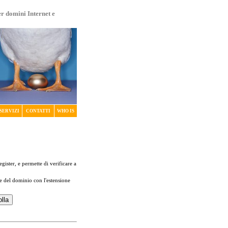
er domini Internet e
SERVIZI
CONTATTI
WHO IS
register, e permette di verificare a
me del dominio con l'estensione