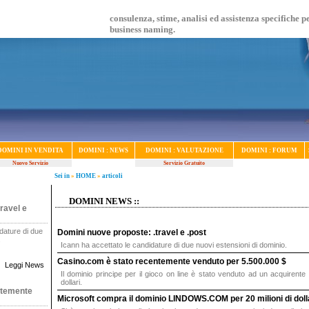
consulenza, stime, analisi ed assistenza specifiche p
business naming.
DOMINI IN VENDITA
DOMINI : NEWS
DOMINI : VALUTAZIONE
DOMINI : FORUM
Nuovo Servizio
Servizio Gratuito
Sei in
»
HOME
»
articoli
DOMINI NEWS ::
ravel e
dature di due
Domini nuove proposte: .travel e .post
.
Icann ha accettato le candidature di due nuovi estensioni di dominio.
Casino.com è stato recentemente venduto per 5.500.000 $
Leggi News
Il dominio principe per il gioco on line è stato venduto ad un acquirente 
dollari.
ntemente
Microsoft compra il dominio LINDOWS.COM per 20 milioni di doll