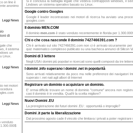
Si è conclusa la battaglia legale che vedeva contrapposti windows, il sis
oco on line è
Lindows un sistema operativo basato su Linux.
rente anonimo
Google contro Googles
Google il leader incontrastato nei motori di ricerca ha avviato una proce
Leggi News
googles.com
Il dominio MEN.COM
nio
Il dominio
men.com
è stato venduto recentemente in florida per 1.300.000
oni di
Chi o che cosa nasconde il dominio
7427466391.com
?
egale che
Chi è arrivato sul sito 7427466391.com non ci è arrivato sicuramente per
s, il sistema
quiz matematico complesso publicato su una bacheca annunci di Silicon Va
indows un
Domini di 3 lettere
u Linux.
Negli USA i domini più popolari e ricercati sono quelli composti da tre lette
Leggi News
I domini .info superano i domini .net in popolarità
Sono arrivati relativamente da poco ma nelle preferenze dei navigatori Int
superato i .net nati agli albori di Internet
Registrare un dominio o acquistare un dominio.
to nei motori
procedura
E' ormai difficile trovare un nome di dominio "comune" ancora non registr
oogles.com
casi il dominio è in vendita. Qual'è la scelta migliore?
Nuovi Domini .EU
Leggi News
La preregistrazione dei futuri domini .EU : opportunità o improglio?
Domini .it parte la liberalizzazione
Dal prossimo agosto cade il vincolo che limitava i privati a poter registrare
o venduto
r 1.300.000$