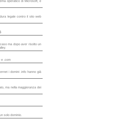
tema operatico di Microsoft, e
dura legale contro il sito web
$
 caso ma dopo aver risolto un
lley.
re e .com
ernet i domini .info hanno già
ato, ma nella maggioranza dei
 un solo dominio.