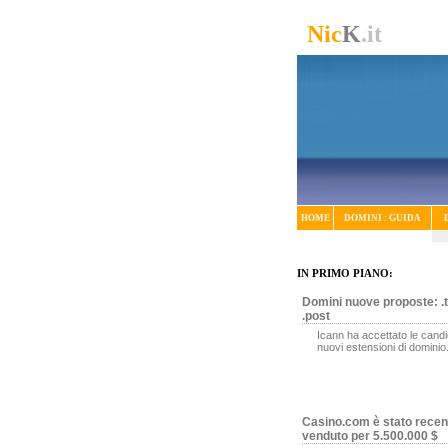
Nic
K
.it
HOME
DOMINI : GUIDA
IN PRIMO PIANO:
Domini nuove proposte: .t
.post
Icann ha accettato le candi
nuovi estensioni di dominio
Casino.com è stato rece
venduto per 5.500.000 $