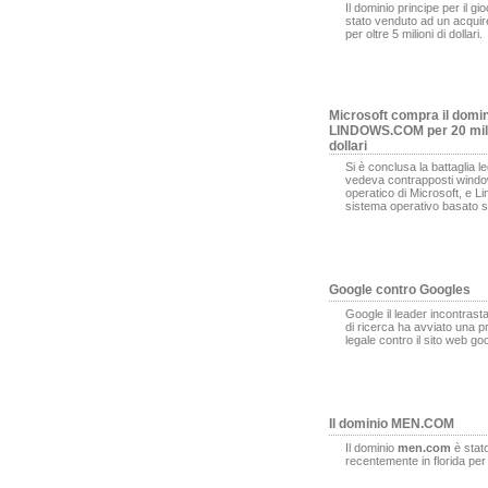
Il dominio principe per il gi
stato venduto ad un acqui
per oltre 5 milioni di dollari.
Microsoft compra il domi
LINDOWS.COM per 20 mili
dollari
Si è conclusa la battaglia l
vedeva contrapposti window
operatico di Microsoft, e L
sistema operativo basato s
Google contro Googles
Google il leader incontrasta
di ricerca ha avviato una 
legale contro il sito web g
Il dominio MEN.COM
Il dominio
men.com
è stat
recentemente in florida pe