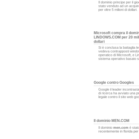
Il dominio principe per il gi
stato venduto ad un acqui
per oltre 5 milioni di dollari.
Microsoft compra il domi
LINDOWS.COM per 20 mili
dollari
Si è conclusa la battaglia l
vedeva contrapposti window
operatico di Microsoft, e L
sistema operativo basato s
Google contro Googles
Google il leader incontrasta
di ricerca ha avviato una 
legale contro il sito web g
Il dominio MEN.COM
Il dominio
men.com
è stat
recentemente in florida pe