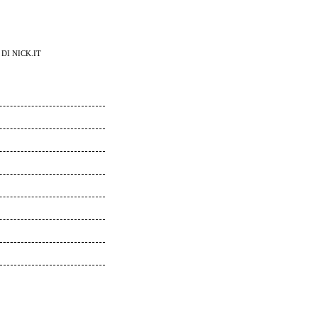
DI NICK.IT