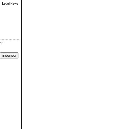
Leggi News
ter