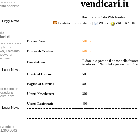
vendicari.it
oco on line è
rente anonimo
Dominio con Sito Web [
visitalo
]
Leggi News
Contatta il proprietario
|
Whois
|
VALUAZIONE 
nio
oni di
Prezzo Base:
5000€
egale che
s, il sistema
Prezzo di Vendita:
5000€
indows un
u Linux.
Il dominio prende il nome dalla famosa
Descrizione:
territorio di Noto della provincia di Si
Leggi News
Utenti al Giorno:
50
Pagine al Giorno:
50
to nei motori
procedura
Utenti Newsletter:
300
oogles.com
Utenti Registrati:
400
Leggi News
o venduto
r 1.300.000$