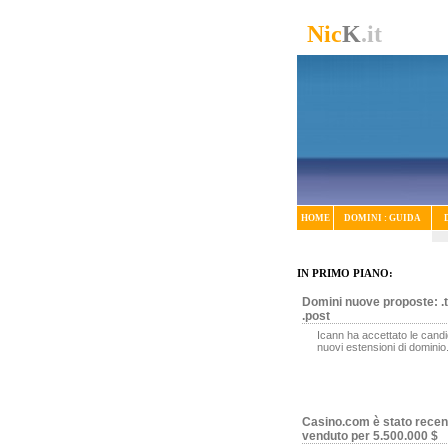
Nic
K
.it
HOME
DOMINI : GUIDA
IN PRIMO PIANO:
Domini nuove proposte: .t
.post
Icann ha accettato le candi
nuovi estensioni di dominio
Casino.com è stato rece
venduto per 5.500.000 $