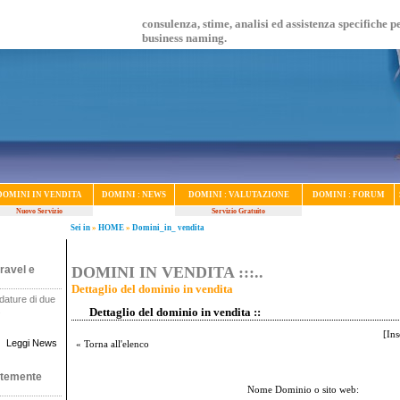
consulenza, stime, analisi ed assistenza specifiche p
business naming.
DOMINI IN VENDITA
DOMINI : NEWS
DOMINI : VALUTAZIONE
DOMINI : FORUM
Nuovo Servizio
Servizio Gratuito
Sei in
»
HOME
»
Domini_in_ vendita
ravel e
DOMINI IN VENDITA :::..
Dettaglio del dominio in vendita
dature di due
.
Dettaglio del dominio in vendita ::
[
Ins
Leggi News
« Torna all'elenco
ntemente
Nome Dominio o sito web: