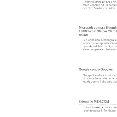
Il dominio principe per il gi
stato venduto ad un acqui
per oltre 5 milioni di dollari.
Microsoft compra il domi
LINDOWS.COM per 20 mili
dollari
Si è conclusa la battaglia l
vedeva contrapposti window
operatico di Microsoft, e L
sistema operativo basato s
Google contro Googles
Google il leader incontrasta
di ricerca ha avviato una 
legale contro il sito web g
Il dominio MEN.COM
Il dominio
men.com
è stat
recentemente in florida pe