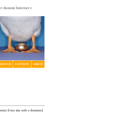
er domini Internet e
SERVIZI
CONTATTI
WHO IS
erisci il tuo sito web o dominio
]