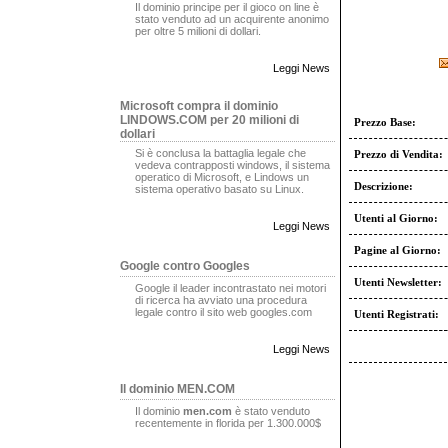
Il dominio principe per il gioco on line è
stato venduto ad un acquirente anonimo
per oltre 5 milioni di dollari.
Leggi News
Microsoft compra il dominio
LINDOWS.COM per 20 milioni di
Prezzo Base:
dollari
Si è conclusa la battaglia legale che
Prezzo di Vendita:
vedeva contrapposti windows, il sistema
operatico di Microsoft, e Lindows un
Descrizione:
sistema operativo basato su Linux.
Utenti al Giorno:
Leggi News
Pagine al Giorno:
Google contro Googles
Utenti Newsletter:
Google il leader incontrastato nei motori
di ricerca ha avviato una procedura
legale contro il sito web googles.com
Utenti Registrati:
Leggi News
Il dominio MEN.COM
Il dominio
men.com
è stato venduto
recentemente in florida per 1.300.000$