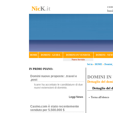
cons
Nic
K
.it
bus
HOME
DOMINI : GUIDA
DOMINI IN VENDITA
DOMINI : NEW
Nuovo Servizio
Sei in
»
HOME
»
Domini_
IN PRIMO PIANO:
Domini nuove proposte: .travel e
DOMINI IN 
.post
Dettaglio del domi
Icann ha accettato le candidature di due
nuovi estensioni di dominio.
Dettaglio del 
Leggi News
« Torna all'elenco
Casino.com è stato recentemente
venduto per 5.500.000 $