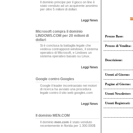
Il dominio principe per il gioco on line è
stato venduto ad un acquirente anonimo
per oltre 5 milioni di dollari.
Leggi News
Microsoft compra il dominio
LINDOWS.COM per 20 milioni di
Prezzo Base:
dollari
Si è conclusa la battaglia legale che
Prezzo di Vendita:
vedeva contrapposti windows, il sistema
operatico di Microsoft, e Lindows un
sistema operativo basato su Linux.
Descrizione:
Leggi News
Utenti al Giorno:
Google contro Googles
Pagine al Giorno:
Google il leader incontrastato nei motori
di ricerca ha avviato una procedura
legale contro il sito web googles.com
Utenti Newsletter:
Utenti Registrati:
Leggi News
Il dominio MEN.COM
Il dominio
men.com
è stato venduto
recentemente in florida per 1.300.000$