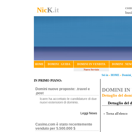
cons
Nic
K
.it
bus
HOME
DOMINI : GUIDA
DOMINI IN VENDITA
DOMINI : NEW
Nuovo Servizio
Sei in
»
HOME
»
Domini_
IN PRIMO PIANO:
Domini nuove proposte: .travel e
DOMINI IN 
.post
Dettaglio del domi
Icann ha accettato le candidature di due
nuovi estensioni di dominio.
Dettaglio del 
Leggi News
« Torna all'elenco
Casino.com è stato recentemente
venduto per 5.500.000 $