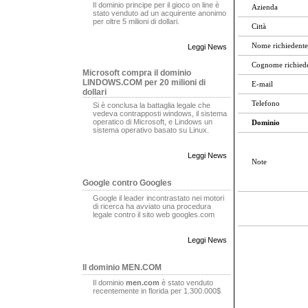
Il dominio principe per il gioco on line è
Azienda
stato venduto ad un acquirente anonimo
per oltre 5 milioni di dollari.
Città
Nome richiedente
Leggi News
Cognome richied
Microsoft compra il dominio
LINDOWS.COM per 20 milioni di
E-mail
dollari
Telefono
Si è conclusa la battaglia legale che
vedeva contrapposti windows, il sistema
operatico di Microsoft, e Lindows un
Dominio
sistema operativo basato su Linux.
Leggi News
Note
Google contro Googles
Google il leader incontrastato nei motori
di ricerca ha avviato una procedura
legale contro il sito web googles.com
Leggi News
Il dominio MEN.COM
Il dominio
men.com
è stato venduto
recentemente in florida per 1.300.000$