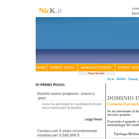
cons
Nic
K
.it
bus
HOME
DOMINI : GUIDA
DOMINI IN VENDITA
DOMINI : NEW
Nuovo Servizio
Sei in
»
HOME
»
Domini_
IN PRIMO PIANO:
Domini nuove proposte: .travel e
DOMINIO IN
.post
Contatta il propri
Icann ha accettato le candidature di due
nuovi estensioni di dominio.
Se sei interessato al 
servizio gratuito.
Leggi News
Il servizio è gratuito
metodologie del trasf
Casino.com è stato recentemente
Tipologia Richies
venduto per 5.500.000 $