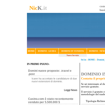
cons
Nic
K
.it
bus
HOME
DOMINI : GUIDA
DOMINI IN VENDITA
DOMINI : NEW
Nuovo Servizio
Sei in
»
HOME
»
Domini_
IN PRIMO PIANO:
Domini nuove proposte: .travel e
DOMINIO IN
.post
Contatta il propri
Icann ha accettato le candidature di due
nuovi estensioni di dominio.
Se sei interessato al 
servizio gratuito.
Leggi News
Il servizio è gratuito
metodologie del trasf
Casino.com è stato recentemente
Tipologia Richies
venduto per 5.500.000 $