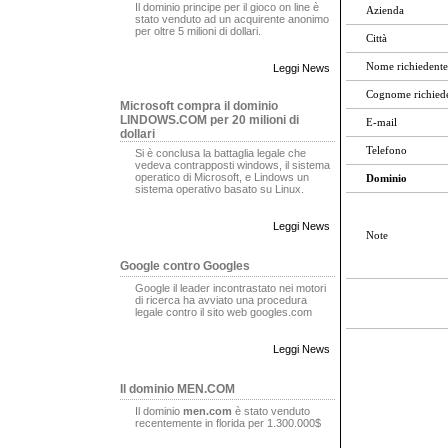
Il dominio principe per il gioco on line è
Azienda
stato venduto ad un acquirente anonimo
per oltre 5 milioni di dollari.
Città
Nome richiedente
Leggi News
Cognome richied
Microsoft compra il dominio
LINDOWS.COM per 20 milioni di
E-mail
dollari
Telefono
Si è conclusa la battaglia legale che
vedeva contrapposti windows, il sistema
operatico di Microsoft, e Lindows un
Dominio
sistema operativo basato su Linux.
Leggi News
Note
Google contro Googles
Google il leader incontrastato nei motori
di ricerca ha avviato una procedura
legale contro il sito web googles.com
Leggi News
Il dominio MEN.COM
Il dominio
men.com
è stato venduto
recentemente in florida per 1.300.000$