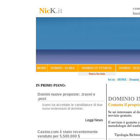
cons
Nic
K
.it
bus
HOME
DOMINI : GUIDA
DOMINI IN VENDITA
DOMINI : NEW
Nuovo Servizio
Sei in
»
HOME
»
Domini_
IN PRIMO PIANO:
Domini nuove proposte: .travel e
DOMINIO IN
.post
Contatta il propri
Icann ha accettato le candidature di due
nuovi estensioni di dominio.
Se sei interessato al 
servizio gratuito.
Leggi News
Il servizio è gratuito
metodologie del trasf
Casino.com è stato recentemente
Tipologia Richies
venduto per 5.500.000 $