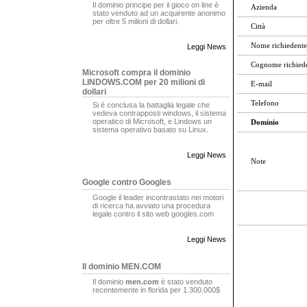
Il dominio principe per il gioco on line è
Azienda
stato venduto ad un acquirente anonimo
per oltre 5 milioni di dollari.
Città
Nome richiedente
Leggi News
Cognome richied
Microsoft compra il dominio
LINDOWS.COM per 20 milioni di
E-mail
dollari
Telefono
Si è conclusa la battaglia legale che
vedeva contrapposti windows, il sistema
operatico di Microsoft, e Lindows un
Dominio
sistema operativo basato su Linux.
Leggi News
Note
Google contro Googles
Google il leader incontrastato nei motori
di ricerca ha avviato una procedura
legale contro il sito web googles.com
Leggi News
Il dominio MEN.COM
Il dominio
men.com
è stato venduto
recentemente in florida per 1.300.000$