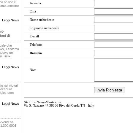
oco on line è
Azienda
rente anonimo
Città
Nome richiedente
Leggi News
Cognome richiedente
nio
oni di
E-mail
Telefono
egale che
s, il sistema
indows un
Dominio
u Linux.
Leggi News
Note
to nei motori
procedura
oogles.com
NicK.it - NamesMania.com
Leggi News
Via S. Nazzaro 47 38066 Riva del Garda TN - Italy
o venduto
r 1.300.000$