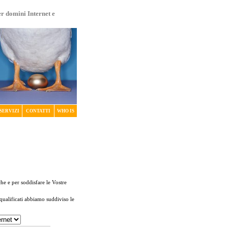
er domini Internet e
SERVIZI
CONTATTI
WHO IS
che e per soddisfare le Vostre
 qualificati abbiamo suddiviso le