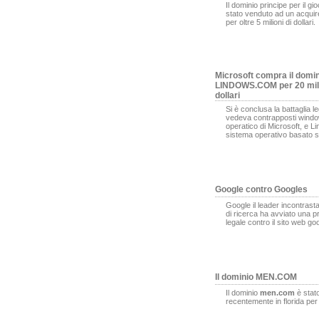
Il dominio principe per il gi
stato venduto ad un acqui
per oltre 5 milioni di dollari.
Microsoft compra il domi
LINDOWS.COM per 20 mili
dollari
Si è conclusa la battaglia l
vedeva contrapposti window
operatico di Microsoft, e L
sistema operativo basato s
Google contro Googles
Google il leader incontrasta
di ricerca ha avviato una 
legale contro il sito web g
Il dominio MEN.COM
Il dominio
men.com
è stat
recentemente in florida pe