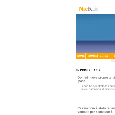
Nic
K
.it
HOME
DOMINI : GUIDA
IN PRIMO PIANO:
Domini nuove proposte: .t
.post
Icann ha accettato le candi
nuovi estensioni di dominio
Casino.com è stato rece
venduto per 5.500.000 $