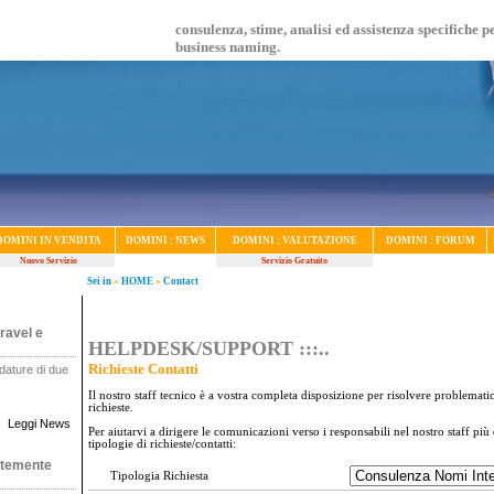
consulenza, stime, analisi ed assistenza specifiche p
business naming.
DOMINI IN VENDITA
DOMINI : NEWS
DOMINI : VALUTAZIONE
DOMINI : FORUM
Nuovo Servizio
Servizio Gratuito
Sei in
»
HOME
»
Contact
ravel e
HELPDESK/SUPPORT :::..
Richieste Contatti
dature di due
.
Il nostro staff tecnico è a vostra completa disposizione per risolvere problemati
richieste.
Leggi News
Per aiutarvi a dirigere le comunicazioni verso i responsabili nel nostro staff più
tipologie di richieste/contatti:
ntemente
Tipologia Richiesta